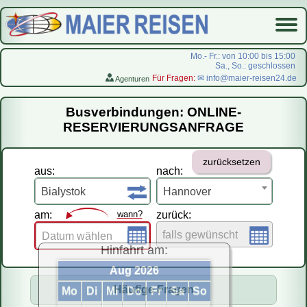
Mo.- Fr.: von 10:00 bis 15:00
Sa., So.: geschlossen
Für Fragen:
✉ info@maier-reisen24.de
Agenturen
Startseite
Busverbindungen: ONLINE-
Busverbindungen
RESERVIERUNGSANFRAGE
Flugreisen
zurücksetzen
LastMinute-Pauschal
aus:
nach:
На русском
Bialystok
Hannover
am:
wann?
zurück:
falls gewünscht
Datum wählen
Hinfahrt am:
Aug 2026
Häufige Fragen
Mo
Di
Mi
Do
Fr
Sa
So