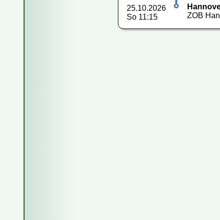
Hannove
25.10.2026
ZOB Hann
So 11:15
Fahren Reise
Wie kaufe ich
Wie kann ich
Kann ich das
Wie storniere
Sind die Info
Wie viel Gep
Kann ich eine
Kann ich mit