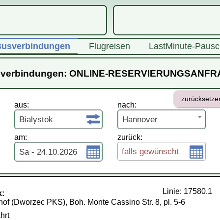
usverbindungen
Flugreisen
LastMinute-Pausc
verbindungen: ONLINE-RESERVIERUNGSANF
zurücksetze
aus:
nach:
Bialystok
Hannover
am:
zurück:
falls gewünscht
Sa - 24.10.2026
Linie: 17580.1
k:
f (Dworzec PKS), Boh. Monte Cassino Str. 8, pl. 5-6
hrt