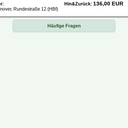
136,00 EUR
r:
Hin&Zurück:
over, Rundestraße 12 (HBf)
Häufige Fragen
busse oder Mini-Busse?
 ein Ticket?
 mein Ticket bezahlen?
 Reisedatum ändern?
 ich meine Reservierung?
rmationen auf Ihrer Webseite aktuell?
äck darf ich mitnehmen?
n bestimmten Sitzplatz reservieren?
 dem Bus ein Päckchen mitschicken?