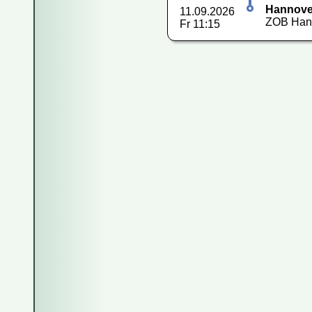
Hannove
11.09.2026
ZOB Hann
Fr 11:15
Fahren Reise
Wie kaufe ich
Wie kann ich
Kann ich das
Wie storniere
Sind die Info
Wie viel Gep
Kann ich eine
Kann ich mit