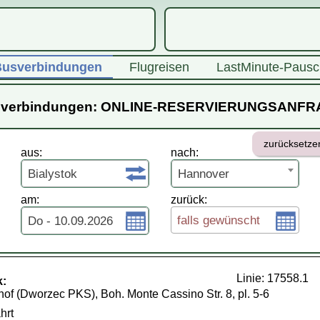
usverbindungen
Flugreisen
LastMinute-Pausc
verbindungen: ONLINE-RESERVIERUNGSANF
zurücksetze
aus:
nach:
Bialystok
Hannover
am:
zurück:
falls gewünscht
Do - 10.09.2026
Linie: 17558.1
k:
f (Dworzec PKS), Boh. Monte Cassino Str. 8, pl. 5-6
hrt