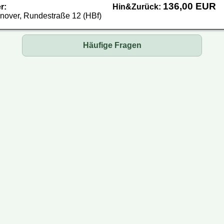
136,00 EUR
r:
Hin&Zurück:
over, Rundestraße 12 (HBf)
Häufige Fragen
busse oder Mini-Busse?
 ein Ticket?
 mein Ticket bezahlen?
 Reisedatum ändern?
 ich meine Reservierung?
rmationen auf Ihrer Webseite aktuell?
äck darf ich mitnehmen?
n bestimmten Sitzplatz reservieren?
 dem Bus ein Päckchen mitschicken?