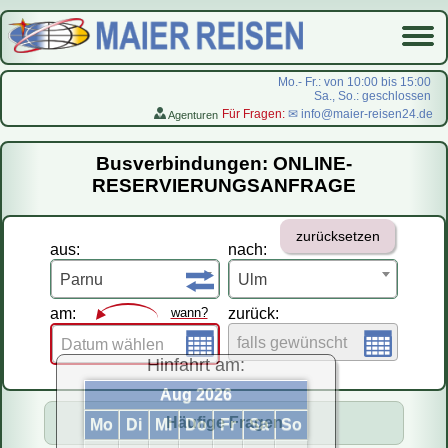
Mo.- Fr.: von 10:00 bis 15:00
Sa., So.: geschlossen
Für Fragen:
✉ info@maier-reisen24.de
Agenturen
Startseite
Busverbindungen: ONLINE-
Busverbindungen
RESERVIERUNGSANFRAGE
Flugreisen
zurücksetzen
LastMinute-Pauschal
aus:
nach:
На русском
Parnu
Ulm
am:
wann?
zurück:
falls gewünscht
Datum wählen
Hinfahrt am:
Aug 2026
Häufige Fragen
Mo
Di
Mi
Do
Fr
Sa
So