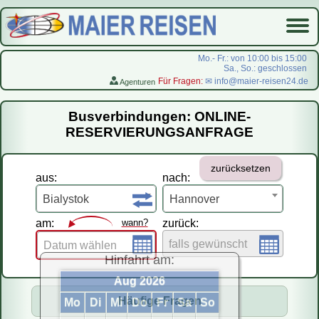
Mo.- Fr.: von 10:00 bis 15:00
Sa., So.: geschlossen
Für Fragen:
✉ info@maier-reisen24.de
Agenturen
Startseite
Busverbindungen: ONLINE-
Busverbindungen
RESERVIERUNGSANFRAGE
Flugreisen
zurücksetzen
LastMinute-Pauschal
aus:
nach:
На русском
Bialystok
Hannover
am:
wann?
zurück:
falls gewünscht
Datum wählen
Hinfahrt am:
Aug 2026
Häufige Fragen
Mo
Di
Mi
Do
Fr
Sa
So