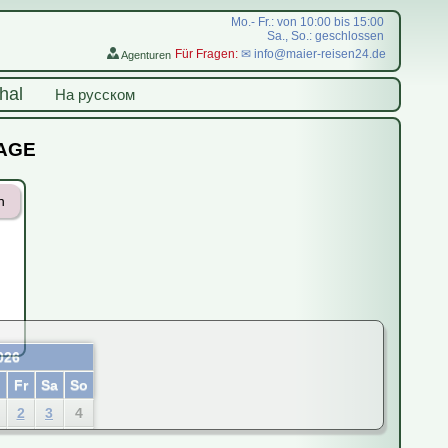
Mo.- Fr.: von 10:00 bis 15:00
Sa., So.: geschlossen
Für Fragen:
✉ info@maier-reisen24.de
Agenturen
hal
На русском
RAGE
n
026
o
Fr
Sa
So
2
3
4
9
10
11