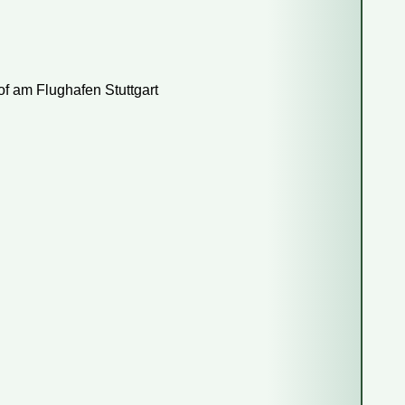
16
17
18
23
24
25
30
31
 am Flughafen Stuttgart