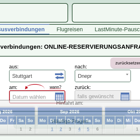
usverbindungen
Flugreisen
LastMinute-Pausc
verbindungen: ONLINE-RESERVIERUNGSANF
zurücksetze
aus:
nach:
Stuttgart
Dnepr
am:
wann?
zurück:
falls gewünscht
Datum wählen
Hinfahrt am:
 2026
Sep 2026
Okt 2
Do
Fr
Sa
So
Mo
Di
Mi
Do
Fr
Sa
So
Mo
Di
Mi
D
Häufige Fragen
1
2
1
2
3
4
5
6
1
6
7
8
9
7
8
9
10
11
12
13
5
6
7
8