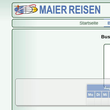
Startseite
B
Bus
Aug
Mo
Di
Mi
3
4
5