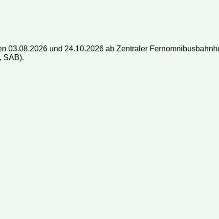
13
14
15
16
14
15
16
17
18
19
20
12
13
14
15
busse oder Mini-Busse?
20
21
22
23
21
22
23
24
25
26
27
19
20
21
22
 ein Ticket?
27
28
29
30
28
29
30
26
27
28
29
n 03.08.2026 und 24.10.2026 ab Zentraler Fernomnibusbahnhof
 mein Ticket bezahlen?
l, SAB).
 Reisedatum ändern?
 ich meine Reservierung?
rmationen auf Ihrer Webseite aktuell?
äck darf ich mitnehmen?
n bestimmten Sitzplatz reservieren?
 dem Bus ein Päckchen mitschicken?