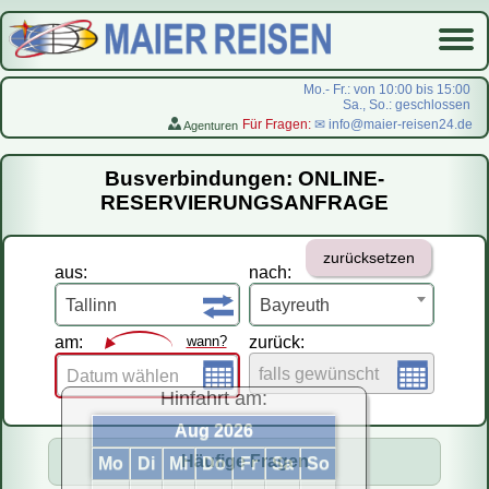
Mo.- Fr.: von 10:00 bis 15:00
Sa., So.: geschlossen
Für Fragen:
✉ info@maier-reisen24.de
Agenturen
Startseite
Busverbindungen: ONLINE-
Busverbindungen
RESERVIERUNGSANFRAGE
Flugreisen
zurücksetzen
LastMinute-Pauschal
aus:
nach:
На русском
Tallinn
Bayreuth
am:
wann?
zurück:
falls gewünscht
Datum wählen
Hinfahrt am:
Aug 2026
Häufige Fragen
Mo
Di
Mi
Do
Fr
Sa
So