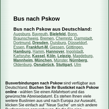
Bus nach Pskow
Fahren Reisebusse oder Mini-Busse?
Wie kaufe ich ein Ticket?
Bus nach Pskow aus Deutschland:
Wie kann ich mein Ticket bezahlen?
Augsburg
,
Bayreuth
,
Bielefeld
,
Bonn
,
Braunschweig
,
Bremen
,
Chemnitz
,
Darmstadt
,
Kann ich das Reisedatum ändern?
Dortmund
,
Dresden
,
Duisburg
,
Düsseldorf
,
Essen
,
Frankfurt-M
,
Giessen
,
Göttingen
,
Wie storniere ich meine Reservierung?
Hamburg
,
Hamm
,
Hannover
,
Ingolstadt
,
Sind die Informationen auf Ihrer Webseite aktuell?
Karlsruhe
,
Kassel
,
Köln
,
Leipzig
,
Magdeburg
,
Mannheim
,
München
,
Münster
,
Nürnberg
,
Wie viel Gepäck darf ich mitnehmen?
Oldenburg
,
Osnabrück
,
Stuttgart
,
Ulm
Kann ich einen bestimmten Sitzplatz reservieren?
Kann ich mit dem Bus ein Päckchen mitschicken?
Busverbindungen nach Pskow
sind verfügbar aus
Deutschland.
Buchen Sie Ihr Busticket nach Pskow
online
- wählen Sie einen Abfahrtsort und das
gewünschte Abreisedatum!. Es stehen Ihnen viele
weitere Buslinien aus und nach Europa zur Auswahl,
klicken Sie einfach auf "Neue Suche" um sich andere