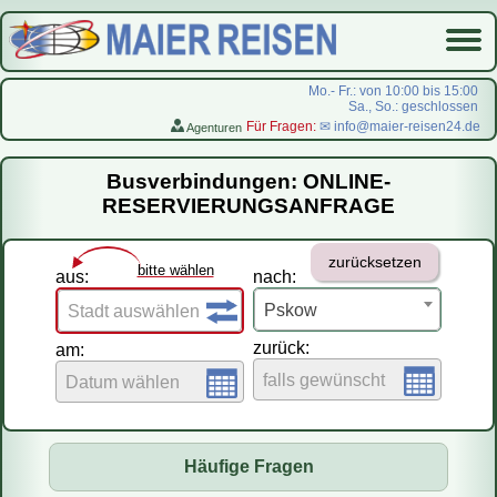
Mo.- Fr.: von 10:00 bis 15:00
Sa., So.: geschlossen
Für Fragen:
✉ info@maier-reisen24.de
Agenturen
Startseite
Busverbindungen: ONLINE-
Busverbindungen
RESERVIERUNGSANFRAGE
Flugreisen
zurücksetzen
LastMinute-Pauschal
bitte wählen
aus:
nach:
На русском
Pskow
Stadt auswählen
zurück:
am:
falls gewünscht
Datum wählen
Häufige Fragen