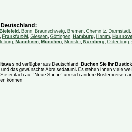
busse oder Mini-Busse?
 ein Ticket?
 Deutschland:
 mein Ticket bezahlen?
Bielefeld
,
Bonn
,
Braunschweig
,
Bremen
,
Chemnitz
,
Darmstadt
,
Frankfurt-M
,
Giessen
,
Göttingen
,
Hamburg
,
Hamm
,
Hannove
 Reisedatum ändern?
eburg
,
Mannheim
,
München
,
Münster
,
Nürnberg
,
Oldenburg
,
 ich meine Reservierung?
rmationen auf Ihrer Webseite aktuell?
ltava
sind verfügbar aus Deutschland.
Buchen Sie Ihr Bustick
äck darf ich mitnehmen?
t und das gewünschte Abreisedatum!. Es stehen Ihnen viele wei
n bestimmten Sitzplatz reservieren?
 Sie einfach auf "Neue Suche" um sich andere Busfernreisen an
len können.
 dem Bus ein Päckchen mitschicken?