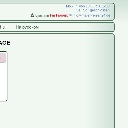
Mo.- Fr.: von 10:00 bis 15:00
Sa., So.: geschlossen
Für Fragen:
✉ info@maier-reisen24.de
Agenturen
hal
На русском
RAGE
n