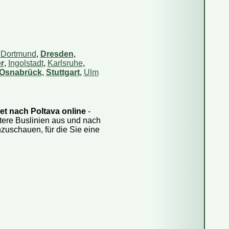
,
Dortmund
,
Dresden
,
r
,
Ingolstadt
,
Karlsruhe
,
Osnabrück
,
Stuttgart
,
Ulm
et nach Poltava online
-
tere Buslinien aus und nach
zuschauen, für die Sie eine