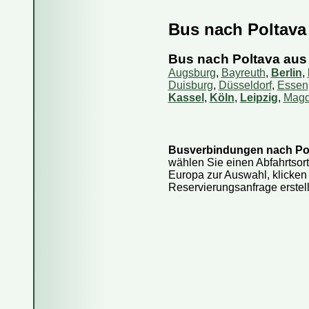
Bus nach Poltava
Fahren Reise
Wie kaufe ich
Bus nach Poltava aus
Wie kann ich
Augsburg
,
Bayreuth
,
Berlin
,
Duisburg
,
Düsseldorf
,
Essen
Kann ich das
Kassel
,
Köln
,
Leipzig
,
Magd
Wie storniere
Sind die Info
Busverbindungen nach Po
Wie viel Gep
wählen Sie einen Abfahrtsor
Kann ich eine
Europa zur Auswahl, klicken
Reservierungsanfrage erstel
Kann ich mit