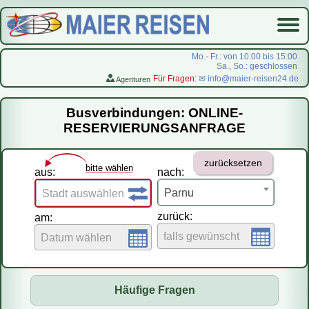
Mo.- Fr.: von 10:00 bis 15:00
Sa., So.: geschlossen
Für Fragen:
✉ info@maier-reisen24.de
Agenturen
Startseite
Busverbindungen: ONLINE-
Busverbindungen
RESERVIERUNGSANFRAGE
Flugreisen
zurücksetzen
LastMinute-Pauschal
bitte wählen
aus:
nach:
На русском
Parnu
Stadt auswählen
zurück:
am:
falls gewünscht
Datum wählen
Häufige Fragen