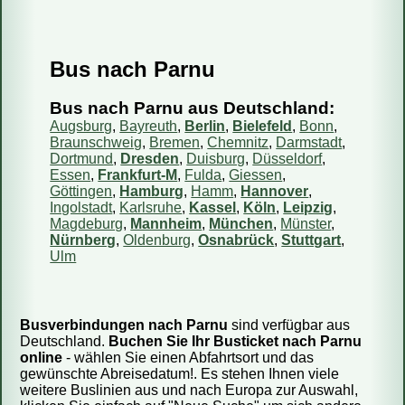
Bus nach Parnu
Fahren Reisebusse oder Mini-Busse?
Wie kaufe ich ein Ticket?
Bus nach Parnu aus Deutschland:
Wie kann ich mein Ticket bezahlen?
Augsburg
,
Bayreuth
,
Berlin
,
Bielefeld
,
Bonn
,
Braunschweig
,
Bremen
,
Chemnitz
,
Darmstadt
,
Kann ich das Reisedatum ändern?
Dortmund
,
Dresden
,
Duisburg
,
Düsseldorf
,
Essen
,
Frankfurt-M
,
Fulda
,
Giessen
,
Wie storniere ich meine Reservierung?
Göttingen
,
Hamburg
,
Hamm
,
Hannover
,
Sind die Informationen auf Ihrer Webseite aktuell?
Ingolstadt
,
Karlsruhe
,
Kassel
,
Köln
,
Leipzig
,
Magdeburg
,
Mannheim
,
München
,
Münster
,
Wie viel Gepäck darf ich mitnehmen?
Nürnberg
,
Oldenburg
,
Osnabrück
,
Stuttgart
,
Kann ich einen bestimmten Sitzplatz reservieren?
Ulm
Kann ich mit dem Bus ein Päckchen mitschicken?
Busverbindungen nach Parnu
sind verfügbar aus
Deutschland.
Buchen Sie Ihr Busticket nach Parnu
online
- wählen Sie einen Abfahrtsort und das
gewünschte Abreisedatum!. Es stehen Ihnen viele
weitere Buslinien aus und nach Europa zur Auswahl,