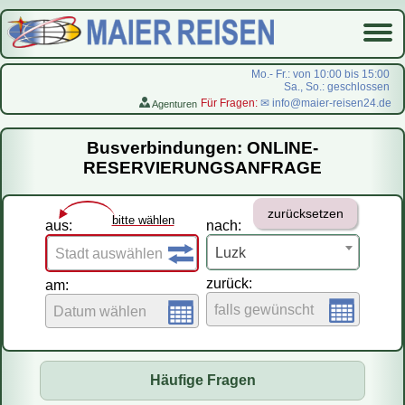
Mo.- Fr.: von 10:00 bis 15:00
Sa., So.: geschlossen
Für Fragen:
✉ info@maier-reisen24.de
Agenturen
Startseite
Busverbindungen: ONLINE-
Busverbindungen
RESERVIERUNGSANFRAGE
Flugreisen
zurücksetzen
LastMinute-Pauschal
bitte wählen
aus:
nach:
На русском
Luzk
Stadt auswählen
zurück:
am:
falls gewünscht
Datum wählen
Häufige Fragen