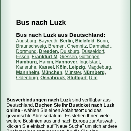
Bus nach Luzk
Fahren Reisebusse oder Mini-Busse?
Wie kaufe ich ein Ticket?
Bus nach Luzk aus Deutschland:
Wie kann ich mein Ticket bezahlen?
Augsburg
,
Bayreuth
,
Berlin
,
Bielefeld
,
Bonn
,
Braunschweig
,
Bremen
,
Chemnitz
,
Darmstadt
,
Kann ich das Reisedatum ändern?
Dortmund
,
Dresden
,
Duisburg
,
Düsseldorf
,
Essen
,
Frankfurt-M
,
Giessen
,
Göttingen
,
Wie storniere ich meine Reservierung?
Hamburg
,
Hamm
,
Hannover
,
Ingolstadt
,
Sind die Informationen auf Ihrer Webseite aktuell?
Karlsruhe
,
Kassel
,
Köln
,
Leipzig
,
Magdeburg
,
Mannheim
,
München
,
Münster
,
Nürnberg
,
Wie viel Gepäck darf ich mitnehmen?
Oldenburg
,
Osnabrück
,
Stuttgart
,
Ulm
Kann ich einen bestimmten Sitzplatz reservieren?
Kann ich mit dem Bus ein Päckchen mitschicken?
Busverbindungen nach Luzk
sind verfügbar aus
Deutschland.
Buchen Sie Ihr Busticket nach Luzk
online
- wählen Sie einen Abfahrtsort und das
gewünschte Abreisedatum!. Es stehen Ihnen viele
weitere Buslinien aus und nach Europa zur Auswahl,
klicken Sie einfach auf "Neue Suche" um sich andere