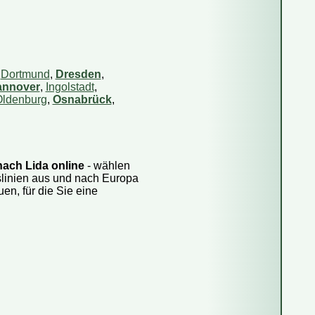
,
Dortmund
,
Dresden
,
annover
,
Ingolstadt
,
ldenburg
,
Osnabrück
,
nach Lida online
- wählen
slinien aus und nach Europa
n, für die Sie eine