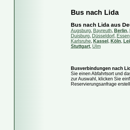
Bus nach Lida
Fahren Reise
Wie kaufe ich
Bus nach Lida aus De
Wie kann ich
Augsburg
,
Bayreuth
,
Berlin
,
Duisburg
,
Düsseldorf
,
Essen
Kann ich das
Karlsruhe
,
Kassel
,
Köln
,
Le
Stuttgart
,
Ulm
Wie storniere
Sind die Info
Wie viel Gep
Busverbindungen nach Li
Kann ich eine
Sie einen Abfahrtsort und d
zur Auswahl, klicken Sie ei
Kann ich mit
Reservierungsanfrage erstel