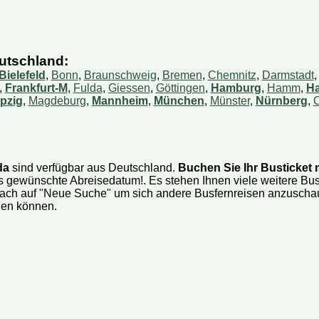
busse oder Mini-Busse?
 ein Ticket?
utschland:
 mein Ticket bezahlen?
Bielefeld
,
Bonn
,
Braunschweig
,
Bremen
,
Chemnitz
,
Darmstadt
,
Frankfurt-M
,
Fulda
,
Giessen
,
Göttingen
,
Hamburg
,
Hamm
,
H
 Reisedatum ändern?
ipzig
,
Magdeburg
,
Mannheim
,
München
,
Münster
,
Nürnberg
,
O
 ich meine Reservierung?
rmationen auf Ihrer Webseite aktuell?
äck darf ich mitnehmen?
da
sind verfügbar aus Deutschland.
Buchen Sie Ihr Busticket 
n bestimmten Sitzplatz reservieren?
as gewünschte Abreisedatum!. Es stehen Ihnen viele weitere Bu
nfach auf "Neue Suche" um sich andere Busfernreisen anzuschaue
 dem Bus ein Päckchen mitschicken?
len können.