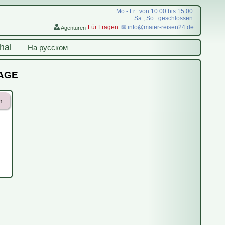
Mo.- Fr.: von 10:00 bis 15:00
Sa., So.: geschlossen
Für Fragen:
✉ info@maier-reisen24.de
Agenturen
hal
На русском
RAGE
n