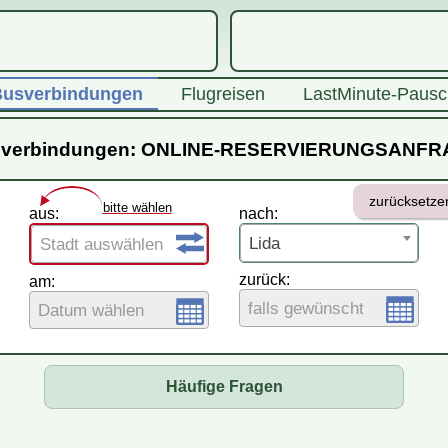
usverbindungen
Flugreisen
LastMinute-Pausc
verbindungen: ONLINE-RESERVIERUNGSANF
zurücksetze
bitte wählen
aus:
nach:
Lida
Stadt auswählen
zurück:
am:
falls gewünscht
Datum wählen
Häufige Fragen