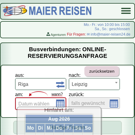
Mo.- Fr.: von 10:00 bis 15:00
Sa., So.: geschlossen
Für Fragen:
✉ info@maier-reisen24.de
Agenturen
Startseite
Busverbindungen: ONLINE-
Busverbindungen
RESERVIERUNGSANFRAGE
Flugreisen
zurücksetzen
LastMinute-Pauschal
aus:
nach:
На русском
Riga
Leipzig
am:
wann?
zurück:
falls gewünscht
Datum wählen
Hinfahrt am:
Aug 2026
Häufige Fragen
Mo
Di
Mi
Do
Fr
Sa
So