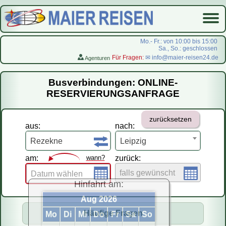
Mo.- Fr.: von 10:00 bis 15:00
Sa., So.: geschlossen
Für Fragen:
✉ info@maier-reisen24.de
Agenturen
Startseite
Busverbindungen: ONLINE-
Busverbindungen
RESERVIERUNGSANFRAGE
Flugreisen
zurücksetzen
LastMinute-Pauschal
aus:
nach:
На русском
Rezekne
Leipzig
am:
wann?
zurück:
falls gewünscht
Datum wählen
Hinfahrt am:
Aug 2026
Häufige Fragen
Mo
Di
Mi
Do
Fr
Sa
So