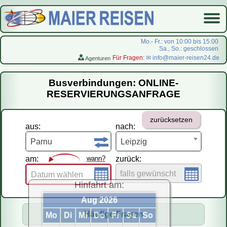
Mo.- Fr.: von 10:00 bis 15:00
Sa., So.: geschlossen
Für Fragen:
✉ info@maier-reisen24.de
Agenturen
Startseite
Busverbindungen: ONLINE-
Busverbindungen
RESERVIERUNGSANFRAGE
Flugreisen
zurücksetzen
LastMinute-Pauschal
aus:
nach:
На русском
Parnu
Leipzig
am:
wann?
zurück:
falls gewünscht
Datum wählen
Hinfahrt am:
Aug 2026
Häufige Fragen
Mo
Di
Mi
Do
Fr
Sa
So