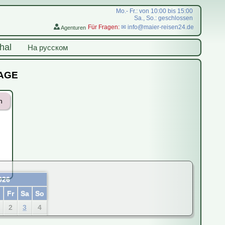
Mo.- Fr.: von 10:00 bis 15:00
Sa., So.: geschlossen
Für Fragen:
✉ info@maier-reisen24.de
Agenturen
hal
На русском
RAGE
n
026
o
Fr
Sa
So
2
3
4
9
10
11