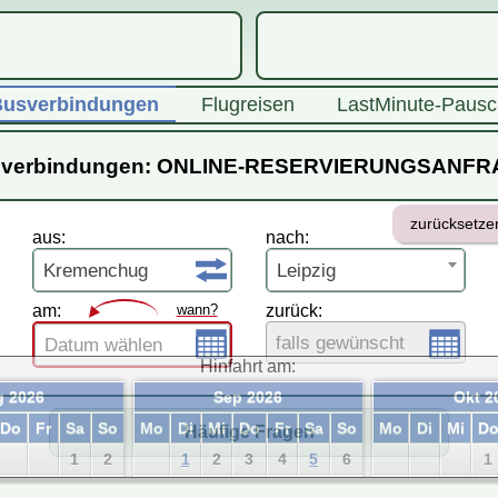
usverbindungen
Flugreisen
LastMinute-Pausc
verbindungen: ONLINE-RESERVIERUNGSANF
zurücksetze
aus:
nach:
Kremenchug
Leipzig
am:
wann?
zurück:
falls gewünscht
Datum wählen
Hinfahrt am:
 2026
Sep 2026
Okt 2
Do
Fr
Sa
So
Mo
Di
Mi
Do
Fr
Sa
So
Mo
Di
Mi
D
Häufige Fragen
1
2
1
2
3
4
5
6
1
6
7
8
9
7
8
9
10
11
12
13
5
6
7
8