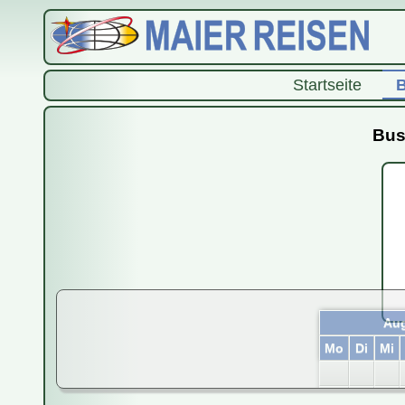
Startseite
B
Bus
Aug
Mo
Di
Mi
3
4
5