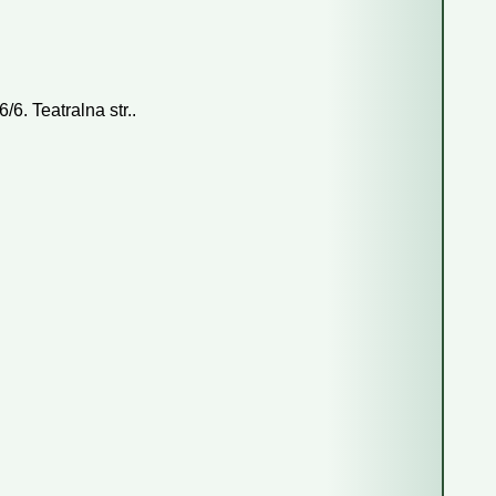
16
17
18
23
24
25
30
31
6. Teatralna str..