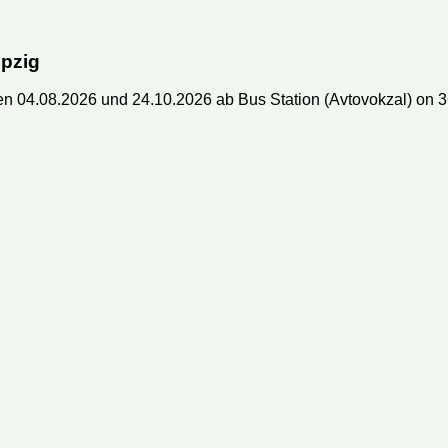
13
14
15
16
14
15
16
17
18
19
20
12
13
14
15
busse oder Mini-Busse?
20
21
22
23
21
22
23
24
25
26
27
19
20
21
22
pzig
 ein Ticket?
27
28
29
30
28
29
30
26
27
28
29
n 04.08.2026 und 24.10.2026 ab Bus Station (Avtovokzal) on 36/
 mein Ticket bezahlen?
 Reisedatum ändern?
 ich meine Reservierung?
rmationen auf Ihrer Webseite aktuell?
äck darf ich mitnehmen?
n bestimmten Sitzplatz reservieren?
 dem Bus ein Päckchen mitschicken?