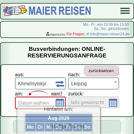
Mo.- Fr.: von 10:00 bis 15:00
Sa., So.: geschlossen
Für Fragen:
✉ info@maier-reisen24.de
Agenturen
Startseite
Busverbindungen: ONLINE-
Busverbindungen
RESERVIERUNGSANFRAGE
Flugreisen
zurücksetzen
LastMinute-Pauschal
aus:
nach:
На русском
Khmelnytskyi
Leipzig
am:
wann?
zurück:
falls gewünscht
Datum wählen
Hinfahrt am:
Aug 2026
Häufige Fragen
Mo
Di
Mi
Do
Fr
Sa
So