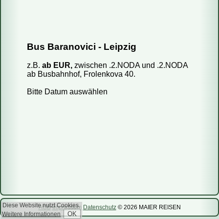
Fahren Reisebusse oder Mini-Busse?
Bus Baranovici - Leipzig
Wie kaufe ich ein Ticket?
z.B.
ab EUR,
zwischen .2.NODA und .2.NODA
Wie kann ich mein Ticket bezahlen?
ab Busbahnhof, Frolenkova 40.
Kann ich das Reisedatum ändern?
Bitte Datum auswählen
Wie storniere ich meine Reservierung?
Sind die Informationen auf Ihrer Webseite aktuell?
Wie viel Gepäck darf ich mitnehmen?
Kann ich einen bestimmten Sitzplatz reservieren?
Kann ich mit dem Bus ein Päckchen mitschicken?
Diese Website nutzt Cookies.
AGB
Impressum
Datenschutz
© 2026 MAIER REISEN
Weitere Informationen