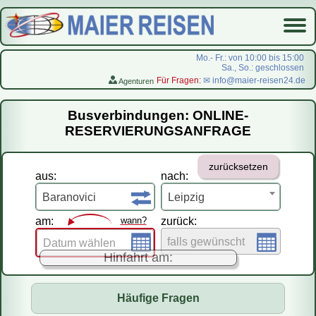
Mo.- Fr.: von 10:00 bis 15:00
Sa., So.: geschlossen
Für Fragen:
✉ info@maier-reisen24.de
Agenturen
Startseite
Busverbindungen: ONLINE-
Busverbindungen
RESERVIERUNGSANFRAGE
Flugreisen
zurücksetzen
LastMinute-Pauschal
aus:
nach:
На русском
Baranovici
Leipzig
am:
wann?
zurück:
falls gewünscht
Datum wählen
Hinfahrt am:
Häufige Fragen