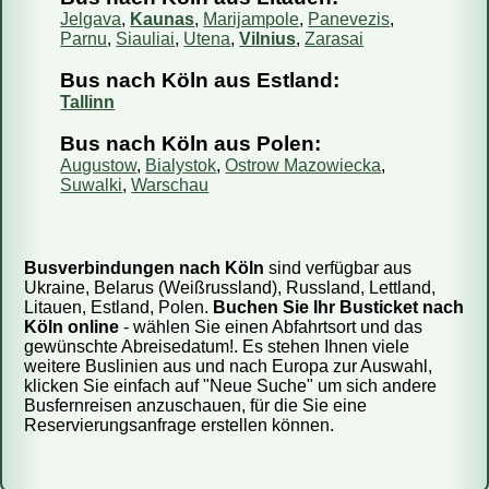
Jelgava
,
Kaunas
,
Marijampole
,
Panevezis
,
Parnu
,
Siauliai
,
Utena
,
Vilnius
,
Zarasai
Bus nach Köln aus Estland:
Tallinn
Bus nach Köln aus Polen:
Augustow
,
Bialystok
,
Ostrow Mazowiecka
,
Suwalki
,
Warschau
Busverbindungen nach Köln
sind verfügbar aus
Ukraine, Belarus (Weißrussland), Russland, Lettland,
Litauen, Estland, Polen.
Buchen Sie Ihr Busticket nach
Köln online
- wählen Sie einen Abfahrtsort und das
gewünschte Abreisedatum!. Es stehen Ihnen viele
weitere Buslinien aus und nach Europa zur Auswahl,
klicken Sie einfach auf "Neue Suche" um sich andere
Busfernreisen anzuschauen, für die Sie eine
Reservierungsanfrage erstellen können.