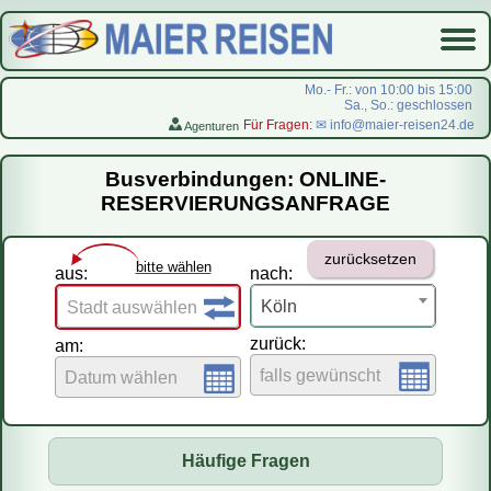
Mo.- Fr.: von 10:00 bis 15:00
Sa., So.: geschlossen
Für Fragen:
✉ info@maier-reisen24.de
Agenturen
Startseite
Busverbindungen: ONLINE-
Busverbindungen
RESERVIERUNGSANFRAGE
Flugreisen
zurücksetzen
LastMinute-Pauschal
bitte wählen
aus:
nach:
На русском
Köln
Stadt auswählen
zurück:
am:
falls gewünscht
Datum wählen
Häufige Fragen