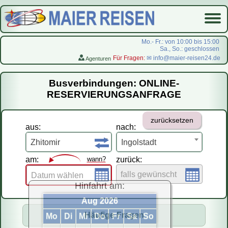
Mo.- Fr.: von 10:00 bis 15:00
Sa., So.: geschlossen
Für Fragen:
✉ info@maier-reisen24.de
Agenturen
Startseite
Busverbindungen: ONLINE-
Busverbindungen
RESERVIERUNGSANFRAGE
Flugreisen
zurücksetzen
LastMinute-Pauschal
aus:
nach:
На русском
Zhitomir
Ingolstadt
am:
wann?
zurück:
falls gewünscht
Datum wählen
Hinfahrt am:
Aug 2026
Häufige Fragen
Mo
Di
Mi
Do
Fr
Sa
So