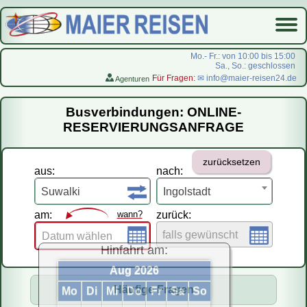
Mo.- Fr.: von 10:00 bis 15:00
Sa., So.: geschlossen
Für Fragen:
✉ info@maier-reisen24.de
Agenturen
Startseite
Busverbindungen: ONLINE-
Busverbindungen
RESERVIERUNGSANFRAGE
Flugreisen
zurücksetzen
LastMinute-Pauschal
aus:
nach:
На русском
Suwalki
Ingolstadt
am:
wann?
zurück:
falls gewünscht
Datum wählen
Hinfahrt am:
Aug 2026
Häufige Fragen
Mo
Di
Mi
Do
Fr
Sa
So