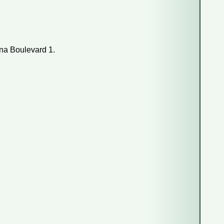
16
17
18
23
24
25
30
31
na Boulevard 1.