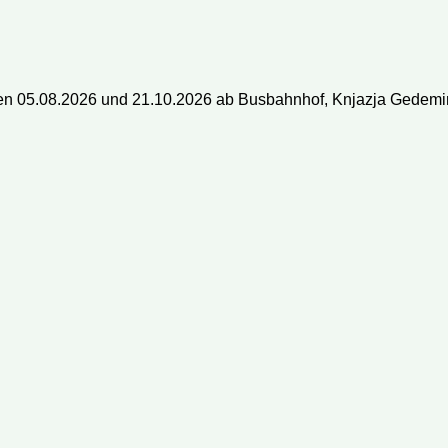
13
14
15
16
14
15
16
17
18
19
20
12
13
14
15
busse oder Mini-Busse?
20
21
22
23
21
22
23
24
25
26
27
19
20
21
22
 ein Ticket?
27
28
29
30
28
29
30
26
27
28
29
n 05.08.2026 und 21.10.2026 ab Busbahnhof, Knjazja Gedemi
 mein Ticket bezahlen?
 Reisedatum ändern?
 ich meine Reservierung?
rmationen auf Ihrer Webseite aktuell?
äck darf ich mitnehmen?
n bestimmten Sitzplatz reservieren?
 dem Bus ein Päckchen mitschicken?