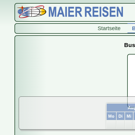
Startseite
B
Bus
Aug
Mo
Di
Mi
3
4
5