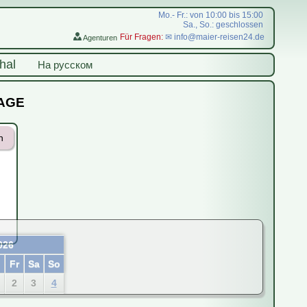
Mo.- Fr.: von 10:00 bis 15:00
Sa., So.: geschlossen
Für Fragen:
✉ info@maier-reisen24.de
Agenturen
hal
На русском
RAGE
n
026
o
Fr
Sa
So
2
3
4
9
10
11