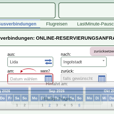
usverbindungen
Flugreisen
LastMinute-Pausc
verbindungen: ONLINE-RESERVIERUNGSANF
zurücksetze
aus:
nach:
Lida
Ingolstadt
am:
wann?
zurück:
falls gewünscht
Datum wählen
Hinfahrt am:
 2026
Sep 2026
Okt 2
Do
Fr
Sa
So
Mo
Di
Mi
Do
Fr
Sa
So
Mo
Di
Mi
D
Häufige Fragen
1
2
1
2
3
4
5
6
1
6
7
8
9
7
8
9
10
11
12
13
5
6
7
8