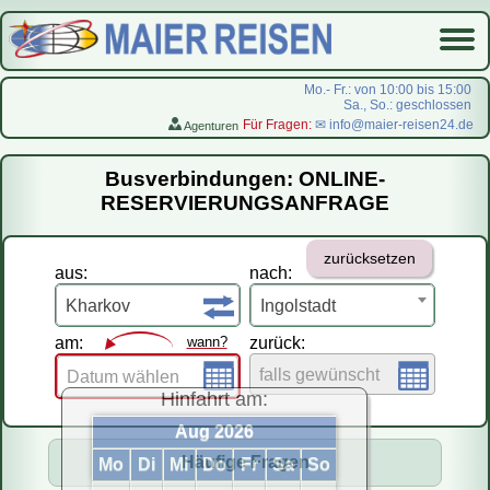
Mo.- Fr.: von 10:00 bis 15:00
Sa., So.: geschlossen
Für Fragen:
✉ info@maier-reisen24.de
Agenturen
Startseite
Busverbindungen: ONLINE-
Busverbindungen
RESERVIERUNGSANFRAGE
Flugreisen
zurücksetzen
LastMinute-Pauschal
aus:
nach:
На русском
Kharkov
Ingolstadt
am:
wann?
zurück:
falls gewünscht
Datum wählen
Hinfahrt am:
Aug 2026
Häufige Fragen
Mo
Di
Mi
Do
Fr
Sa
So