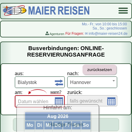
Mo.- Fr.: von 10:00 bis 15:00
Sa., So.: geschlossen
Für Fragen:
✉ info@maier-reisen24.de
Agenturen
Startseite
Busverbindungen: ONLINE-
Busverbindungen
RESERVIERUNGSANFRAGE
Flugreisen
zurücksetzen
LastMinute-Pauschal
aus:
nach:
На русском
Bialystok
Hannover
am:
wann?
zurück:
falls gewünscht
Datum wählen
Hinfahrt am:
Aug 2026
Häufige Fragen
Mo
Di
Mi
Do
Fr
Sa
So