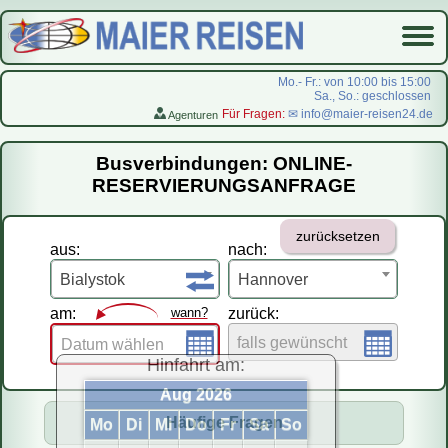
Mo.- Fr.: von 10:00 bis 15:00
Sa., So.: geschlossen
Für Fragen:
✉ info@maier-reisen24.de
Agenturen
Startseite
Busverbindungen: ONLINE-
Busverbindungen
RESERVIERUNGSANFRAGE
Flugreisen
zurücksetzen
LastMinute-Pauschal
aus:
nach:
На русском
Bialystok
Hannover
am:
wann?
zurück:
falls gewünscht
Datum wählen
Hinfahrt am:
Aug 2026
Häufige Fragen
Mo
Di
Mi
Do
Fr
Sa
So