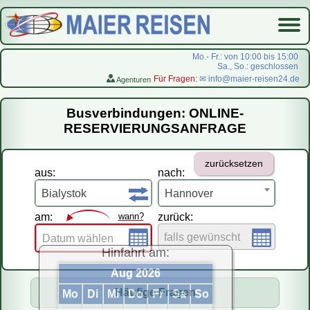
Mo.- Fr.: von 10:00 bis 15:00
Sa., So.: geschlossen
Für Fragen:
✉ info@maier-reisen24.de
Agenturen
Startseite
Busverbindungen: ONLINE-
Busverbindungen
RESERVIERUNGSANFRAGE
Flugreisen
zurücksetzen
LastMinute-Pauschal
aus:
nach:
На русском
Bialystok
Hannover
am:
wann?
zurück:
falls gewünscht
Datum wählen
Hinfahrt am:
Aug 2026
Häufige Fragen
Mo
Di
Mi
Do
Fr
Sa
So