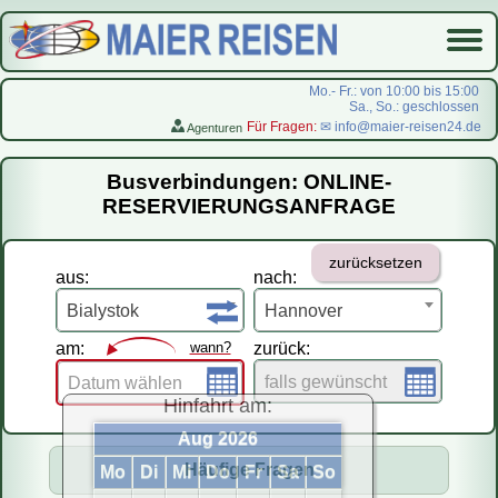
Mo.- Fr.: von 10:00 bis 15:00
Sa., So.: geschlossen
Für Fragen:
✉ info@maier-reisen24.de
Agenturen
Startseite
Busverbindungen: ONLINE-
Busverbindungen
RESERVIERUNGSANFRAGE
Flugreisen
zurücksetzen
LastMinute-Pauschal
aus:
nach:
На русском
Bialystok
Hannover
am:
wann?
zurück:
falls gewünscht
Datum wählen
Hinfahrt am:
Aug 2026
Häufige Fragen
Mo
Di
Mi
Do
Fr
Sa
So