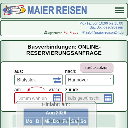
Mo.- Fr.: von 10:00 bis 15:00
Sa., So.: geschlossen
Für Fragen:
✉ info@maier-reisen24.de
Agenturen
Startseite
Busverbindungen: ONLINE-
Busverbindungen
RESERVIERUNGSANFRAGE
Flugreisen
zurücksetzen
LastMinute-Pauschal
aus:
nach:
На русском
Bialystok
Hannover
am:
wann?
zurück:
falls gewünscht
Datum wählen
Hinfahrt am:
Aug 2026
Häufige Fragen
Mo
Di
Mi
Do
Fr
Sa
So