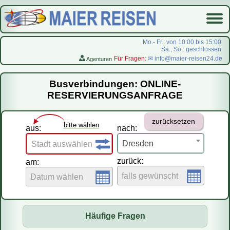
Mo.- Fr.: von 10:00 bis 15:00
Sa., So.: geschlossen
Für Fragen:
✉ info@maier-reisen24.de
Agenturen
Startseite
Busverbindungen: ONLINE-
Busverbindungen
RESERVIERUNGSANFRAGE
Flugreisen
zurücksetzen
LastMinute-Pauschal
bitte wählen
aus:
nach:
На русском
Dresden
Stadt auswählen
zurück:
am:
falls gewünscht
Datum wählen
Häufige Fragen