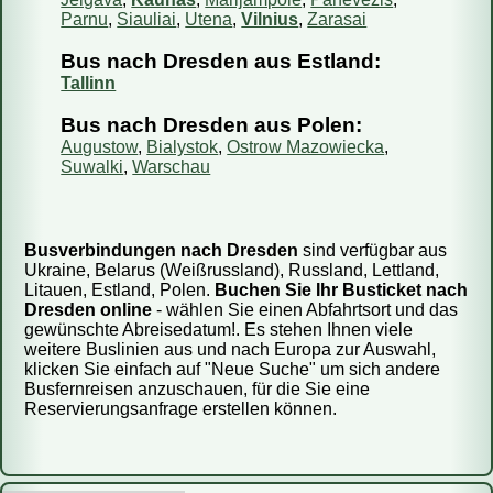
Parnu
,
Siauliai
,
Utena
,
Vilnius
,
Zarasai
Bus nach Dresden aus Estland:
Tallinn
Bus nach Dresden aus Polen:
Augustow
,
Bialystok
,
Ostrow Mazowiecka
,
Suwalki
,
Warschau
Busverbindungen nach Dresden
sind verfügbar aus
Ukraine, Belarus (Weißrussland), Russland, Lettland,
Litauen, Estland, Polen.
Buchen Sie Ihr Busticket nach
Dresden online
- wählen Sie einen Abfahrtsort und das
gewünschte Abreisedatum!. Es stehen Ihnen viele
weitere Buslinien aus und nach Europa zur Auswahl,
klicken Sie einfach auf "Neue Suche" um sich andere
Busfernreisen anzuschauen, für die Sie eine
Reservierungsanfrage erstellen können.