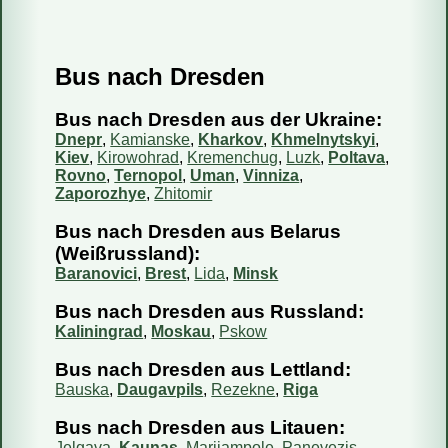
Bus nach Dresden
Fahren Reisebusse oder Mini-Busse?
Wie kaufe ich ein Ticket?
Bus nach Dresden aus der Ukraine:
Wie kann ich mein Ticket bezahlen?
Dnepr
,
Kamianske
,
Kharkov
,
Khmelnytskyi
,
Kiev
,
Kirowohrad
,
Kremenchug
,
Luzk
,
Poltava
,
Kann ich das Reisedatum ändern?
Rovno
,
Ternopol
,
Uman
,
Vinniza
,
Zaporozhye
,
Zhitomir
Wie storniere ich meine Reservierung?
Sind die Informationen auf Ihrer Webseite aktuell?
Bus nach Dresden aus Belarus
(Weißrussland):
Wie viel Gepäck darf ich mitnehmen?
Baranovici
,
Brest
,
Lida
,
Minsk
Kann ich einen bestimmten Sitzplatz reservieren?
Bus nach Dresden aus Russland:
Kann ich mit dem Bus ein Päckchen mitschicken?
Kaliningrad
,
Moskau
,
Pskow
Bus nach Dresden aus Lettland:
Bauska
,
Daugavpils
,
Rezekne
,
Riga
Bus nach Dresden aus Litauen:
Jelgava
,
Kaunas
,
Marijampole
,
Panevezis
,