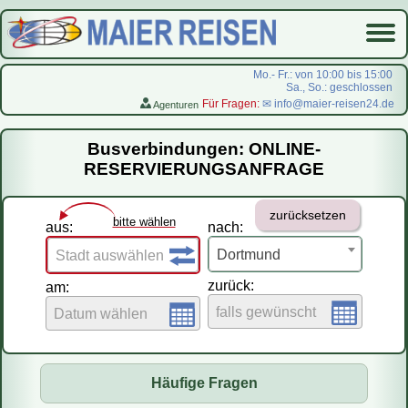
Mo.- Fr.: von 10:00 bis 15:00
Sa., So.: geschlossen
Für Fragen:
✉ info@maier-reisen24.de
Agenturen
Startseite
Busverbindungen: ONLINE-
Busverbindungen
RESERVIERUNGSANFRAGE
Flugreisen
zurücksetzen
LastMinute-Pauschal
bitte wählen
aus:
nach:
На русском
Dortmund
Stadt auswählen
zurück:
am:
falls gewünscht
Datum wählen
Häufige Fragen