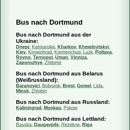
Bus nach Dortmund
Fahren Reisebusse oder Mini-Busse?
Wie kaufe ich ein Ticket?
Bus nach Dortmund aus der
Wie kann ich mein Ticket bezahlen?
Ukraine:
Dnepr
,
Kamianske
,
Kharkov
,
Khmelnytskyi
,
Kann ich das Reisedatum ändern?
Kiev
,
Kirowohrad
,
Kremenchug
,
Luzk
,
Poltava
,
Wie storniere ich meine Reservierung?
Rovno
,
Ternopol
,
Uman
,
Vinniza
,
Zaporozhye
,
Zhitomir
Sind die Informationen auf Ihrer Webseite aktuell?
Bus nach Dortmund aus Belarus
Wie viel Gepäck darf ich mitnehmen?
(Weißrussland):
Kann ich einen bestimmten Sitzplatz reservieren?
Baranovici
,
Bobrujsk
,
Brest
,
Gomel
,
Lida
,
Kann ich mit dem Bus ein Päckchen mitschicken?
Minsk
,
Zhlobin
Bus nach Dortmund aus Russland:
Kaliningrad
,
Moskau
,
Pskow
Bus nach Dortmund aus Lettland:
Bauska
,
Daugavpils
,
Rezekne
,
Riga