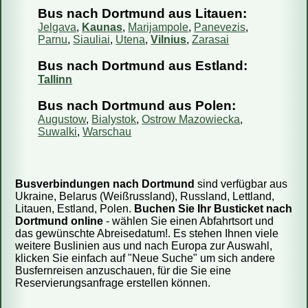
Bus nach Dortmund aus Litauen:
Jelgava
,
Kaunas
,
Marijampole
,
Panevezis
,
Parnu
,
Siauliai
,
Utena
,
Vilnius
,
Zarasai
Bus nach Dortmund aus Estland:
Tallinn
Bus nach Dortmund aus Polen:
Augustow
,
Bialystok
,
Ostrow Mazowiecka
,
Suwalki
,
Warschau
Busverbindungen nach Dortmund
sind verfügbar aus
Ukraine, Belarus (Weißrussland), Russland, Lettland,
Litauen, Estland, Polen.
Buchen Sie Ihr Busticket nach
Dortmund online
- wählen Sie einen Abfahrtsort und
das gewünschte Abreisedatum!. Es stehen Ihnen viele
weitere Buslinien aus und nach Europa zur Auswahl,
klicken Sie einfach auf "Neue Suche" um sich andere
Busfernreisen anzuschauen, für die Sie eine
Reservierungsanfrage erstellen können.