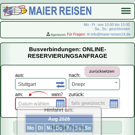
Mo.- Fr.: von 10:00 bis 15:00
Sa., So.: geschlossen
Für Fragen:
✉ info@maier-reisen24.de
Agenturen
Startseite
Busverbindungen: ONLINE-
Busverbindungen
RESERVIERUNGSANFRAGE
Flugreisen
zurücksetzen
LastMinute-Pauschal
aus:
nach:
На русском
Stuttgart
Dnepr
am:
wann?
zurück:
falls gewünscht
Datum wählen
Hinfahrt am:
Aug 2026
Häufige Fragen
Mo
Di
Mi
Do
Fr
Sa
So