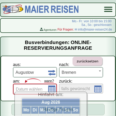
Mo.- Fr.: von 10:00 bis 15:00
Sa., So.: geschlossen
Für Fragen:
✉ info@maier-reisen24.de
Agenturen
Startseite
Busverbindungen: ONLINE-
Busverbindungen
RESERVIERUNGSANFRAGE
Flugreisen
zurücksetzen
LastMinute-Pauschal
aus:
nach:
На русском
Augustow
Bremen
am:
wann?
zurück:
falls gewünscht
Datum wählen
Hinfahrt am:
Aug 2026
Häufige Fragen
Mo
Di
Mi
Do
Fr
Sa
So