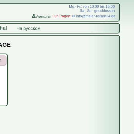
Mo.- Fr.: von 10:00 bis 15:00
Sa., So.: geschlossen
Für Fragen:
✉ info@maier-reisen24.de
Agenturen
hal
На русском
RAGE
n