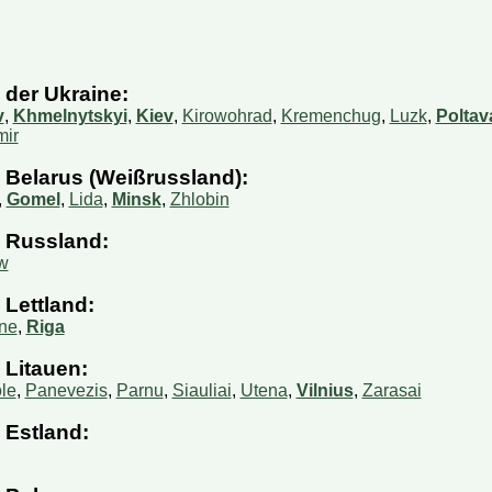
busse oder Mini-Busse?
 ein Ticket?
der Ukraine:
 mein Ticket bezahlen?
v
,
Khmelnytskyi
,
Kiev
,
Kirowohrad
,
Kremenchug
,
Luzk
,
Poltav
mir
 Reisedatum ändern?
Belarus (Weißrussland):
 ich meine Reservierung?
,
Gomel
,
Lida
,
Minsk
,
Zhlobin
rmationen auf Ihrer Webseite aktuell?
 Russland:
äck darf ich mitnehmen?
w
n bestimmten Sitzplatz reservieren?
Lettland:
 dem Bus ein Päckchen mitschicken?
ne
,
Riga
Litauen:
le
,
Panevezis
,
Parnu
,
Siauliai
,
Utena
,
Vilnius
,
Zarasai
Estland: