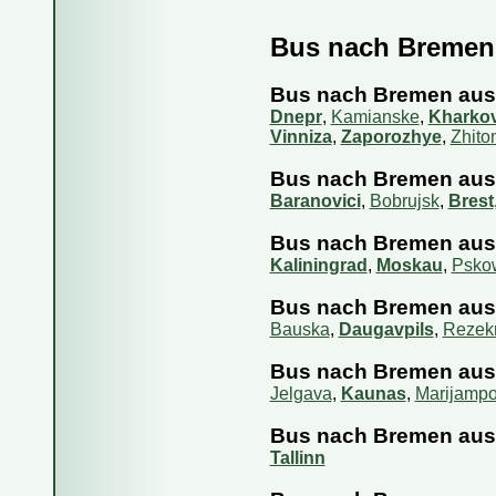
Bus nach Bremen
Fahren Reise
Wie kaufe ich
Bus nach Bremen aus 
Wie kann ich
Dnepr
,
Kamianske
,
Kharko
Vinniza
,
Zaporozhye
,
Zhito
Kann ich das
Bus nach Bremen aus 
Wie storniere
Baranovici
,
Bobrujsk
,
Brest
Sind die Info
Bus nach Bremen aus
Wie viel Gep
Kaliningrad
,
Moskau
,
Psko
Kann ich eine
Bus nach Bremen aus 
Kann ich mit
Bauska
,
Daugavpils
,
Rezek
Bus nach Bremen aus 
Jelgava
,
Kaunas
,
Marijampo
Bus nach Bremen aus 
Tallinn