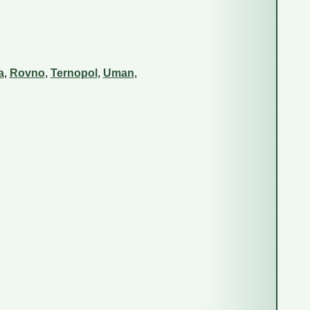
a
,
Rovno
,
Ternopol
,
Uman
,