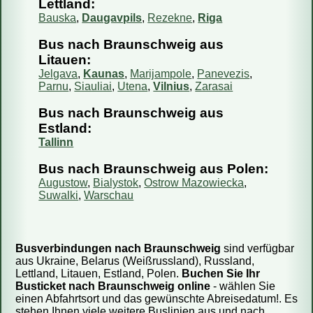
Lettland:
Bauska
,
Daugavpils
,
Rezekne
,
Riga
Bus nach Braunschweig aus
Litauen:
Jelgava
,
Kaunas
,
Marijampole
,
Panevezis
,
Parnu
,
Siauliai
,
Utena
,
Vilnius
,
Zarasai
Bus nach Braunschweig aus
Estland:
Tallinn
Bus nach Braunschweig aus Polen:
Augustow
,
Bialystok
,
Ostrow Mazowiecka
,
Suwalki
,
Warschau
Busverbindungen nach Braunschweig
sind verfügbar
aus Ukraine, Belarus (Weißrussland), Russland,
Lettland, Litauen, Estland, Polen.
Buchen Sie Ihr
Busticket nach Braunschweig online
- wählen Sie
einen Abfahrtsort und das gewünschte Abreisedatum!. Es
stehen Ihnen viele weitere Buslinien aus und nach