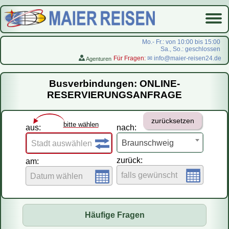
Mo.- Fr.: von 10:00 bis 15:00
Sa., So.: geschlossen
Für Fragen:
✉ info@maier-reisen24.de
Agenturen
Startseite
Busverbindungen: ONLINE-
Busverbindungen
RESERVIERUNGSANFRAGE
Flugreisen
zurücksetzen
LastMinute-Pauschal
bitte wählen
aus:
nach:
На русском
Braunschweig
Stadt auswählen
zurück:
am:
falls gewünscht
Datum wählen
Häufige Fragen