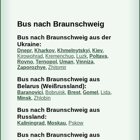
Bus nach Braunschweig
Fahren Reisebusse oder Mini-Busse?
Wie kaufe ich ein Ticket?
Bus nach Braunschweig aus der
Wie kann ich mein Ticket bezahlen?
Ukraine:
Dnepr
,
Kharkov
,
Khmelnytskyi
,
Kiev
,
Kann ich das Reisedatum ändern?
Kirowohrad
,
Kremenchug
,
Luzk
,
Poltava
,
Wie storniere ich meine Reservierung?
Rovno
,
Ternopol
,
Uman
,
Vinniza
,
Zaporozhye
,
Zhitomir
Sind die Informationen auf Ihrer Webseite aktuell?
Bus nach Braunschweig aus
Wie viel Gepäck darf ich mitnehmen?
Belarus (Weißrussland):
Kann ich einen bestimmten Sitzplatz reservieren?
Baranovici
,
Bobrujsk
,
Brest
,
Gomel
,
Lida
,
Kann ich mit dem Bus ein Päckchen mitschicken?
Minsk
,
Zhlobin
Bus nach Braunschweig aus
Russland:
Kaliningrad
,
Moskau
,
Pskow
Bus nach Braunschweig aus