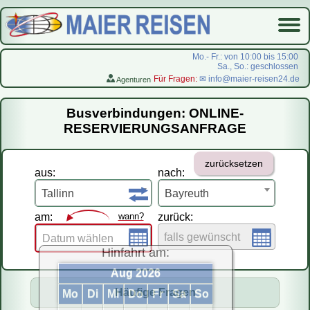
Mo.- Fr.: von 10:00 bis 15:00
Sa., So.: geschlossen
Für Fragen:
✉ info@maier-reisen24.de
Agenturen
Startseite
Busverbindungen: ONLINE-
Busverbindungen
RESERVIERUNGSANFRAGE
Flugreisen
zurücksetzen
LastMinute-Pauschal
aus:
nach:
На русском
Tallinn
Bayreuth
am:
wann?
zurück:
falls gewünscht
Datum wählen
Hinfahrt am:
Aug 2026
Häufige Fragen
Mo
Di
Mi
Do
Fr
Sa
So