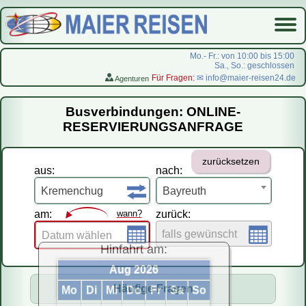
Mo.- Fr.: von 10:00 bis 15:00
Sa., So.: geschlossen
Für Fragen:
✉ info@maier-reisen24.de
Agenturen
Startseite
Busverbindungen: ONLINE-
Busverbindungen
RESERVIERUNGSANFRAGE
Flugreisen
zurücksetzen
LastMinute-Pauschal
aus:
nach:
На русском
Kremenchug
Bayreuth
am:
wann?
zurück:
falls gewünscht
Datum wählen
Hinfahrt am:
Aug 2026
Häufige Fragen
Mo
Di
Mi
Do
Fr
Sa
So